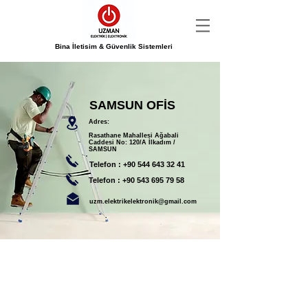
Bina İletisim & Güvenlik Sistemleri
SAMSUN OFİS
Adres:
Rasathane Mahallesi Ağabali
Caddesi No: 120/A İlkadım /
SAMSUN
Telefon :
+90 544 643 32 41
Telefon :
+90 543 695 79 58
uzm.elektrikelektronik@gmail.com