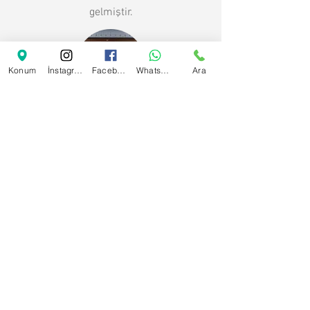
gelmiştir.
Konum
İnstagram
Facebook
Whatsapp
Ara
Otomatik Kepenk
Otomatik kepenk sistemleri; sarmal
kapı olarak da bilinen, dikey olarak
çalışan kapı modelidir. Villalarda,
garajlarda, iş yerlerinde, mekânlarda
kapı ve pencereleri kapatmak için
kullanılan, dekoratif görünümüyle
mekâna şıklık katan güvenli otomasyon
sistemlerdir.